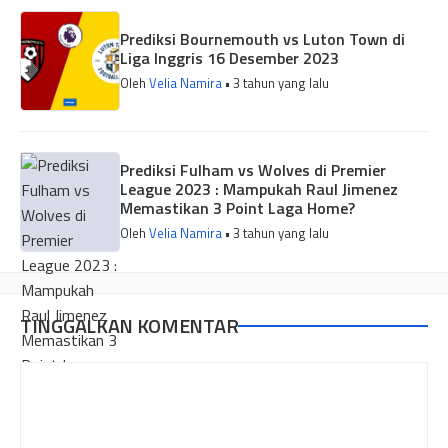
Prediksi Bournemouth vs Luton Town di
Liga Inggris 16 Desember 2023
Oleh
Velia Namira
• 3 tahun yang lalu
Prediksi Fulham vs Wolves di Premier
League 2023 : Mampukah Raul Jimenez
Memastikan 3 Point Laga Home?
Oleh
Velia Namira
• 3 tahun yang lalu
TINGGALKAN KOMENTAR
Komentar