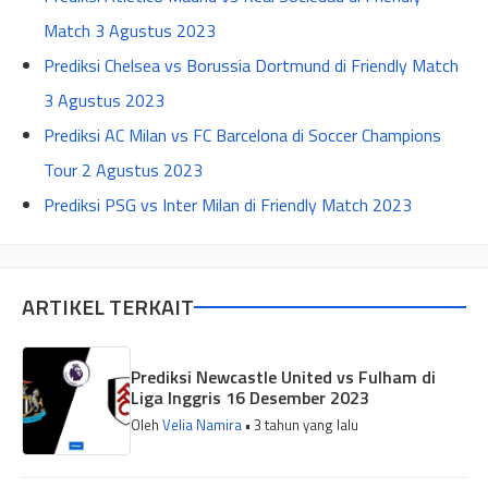
Match 3 Agustus 2023
Prediksi Chelsea vs Borussia Dortmund di Friendly Match
3 Agustus 2023
Prediksi AC Milan vs FC Barcelona di Soccer Champions
Tour 2 Agustus 2023
Prediksi PSG vs Inter Milan di Friendly Match 2023
ARTIKEL TERKAIT
Prediksi Newcastle United vs Fulham di
Liga Inggris 16 Desember 2023
Oleh
Velia Namira
• 3 tahun yang lalu