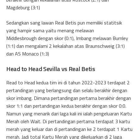
Magdeburg (3:1)
Sedangkan sang lawan Real Betis pun memiliki statitsik
yang hampir sama yaitu menang melawan
Middlesbrough dengan skor (0:1), Imbang melawan Burnley
(1:1) dan mengalami 2 kekalahan atas Braunschweig (3:1)
dan AS Monaco (1:3)
Head to Head Sevilla vs Real Betis
Read to Head kedua tim ini di tahun 2022-2023 terdapat 2
pertandingan yang berlangsung dan selalu berakhir dengan
skor imbang. Dimana pertandingan pertama berakhir dengan
skor 1:1 dan pertandingan kedua berakhir dengan skor 0:0.
Namun yang menarik dari laga kali ini ialah pengeluaran Kartu
Merah oleh Wait. Di pertandingan pertama terdapat 3 kartu
merah yang keluar dan di pertandingan ke 2 terdapat 1 Kartu
merah. Jadi total Kartu Merah yang dikeluarkan di 2 laga