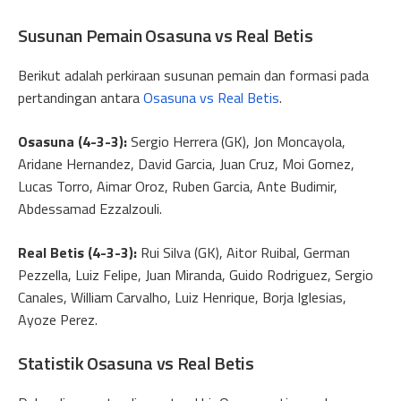
Susunan Pemain Osasuna vs Real Betis
Berikut adalah perkiraan susunan pemain dan formasi pada
pertandingan antara
Osasuna vs Real Betis
.
Osasuna
(4-3-3):
Sergio Herrera (GK), Jon Moncayola,
Aridane Hernandez, David Garcia, Juan Cruz, Moi Gomez,
Lucas Torro, Aimar Oroz, Ruben Garcia, Ante Budimir,
Abdessamad Ezzalzouli.
Real Betis
(4-3-3):
Rui Silva (GK), Aitor Ruibal, German
Pezzella, Luiz Felipe, Juan Miranda, Guido Rodriguez, Sergio
Canales, William Carvalho, Luiz Henrique, Borja Iglesias,
Ayoze Perez.
Statistik Osasuna vs Real Betis