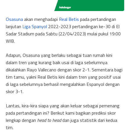
Osasuna
akan menghadapi
Real Betis
pada pertandingan
lanjutan
Liga Spanyol
2022-2023 pertandingan ke-30 di El
Sadar Stadium pada Sabtu (22/04/2023) mulai pukul 19:00
WIB.
Adapun, Osasuna yang berlaku sebagai tuan rumah kini
dalam tren yang kurang baik usai di laga sebelumnya
dikalahkan Rayo Vallecano dengan skor 2-1. Sementara bagi
tim tamu, yakni Real Betis kini dalam tren yang positif usai
di laga sebelumnya berhasil mengalahkan Espanyol dengan
skor 3-1.
Lantas, kira-kira siapa yang akan keluar sebagai pemenang
pada pertandingan ini? Berikut kami bagikan prediksi skor
lengkap dengan
head to head
dan juga statistik dari kedua
tim.