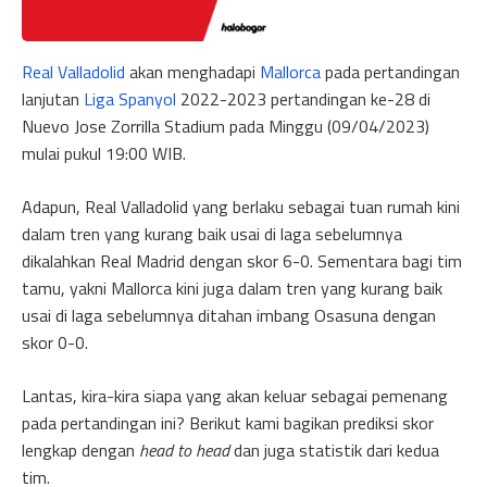
Real Valladolid
akan menghadapi
Mallorca
pada pertandingan
lanjutan
Liga Spanyol
2022-2023 pertandingan ke-28 di
Nuevo Jose Zorrilla Stadium pada Minggu (09/04/2023)
mulai pukul 19:00 WIB.
Adapun, Real Valladolid yang berlaku sebagai tuan rumah kini
dalam tren yang kurang baik usai di laga sebelumnya
dikalahkan Real Madrid dengan skor 6-0. Sementara bagi tim
tamu, yakni Mallorca kini juga dalam tren yang kurang baik
usai di laga sebelumnya ditahan imbang Osasuna dengan
skor 0-0.
Lantas, kira-kira siapa yang akan keluar sebagai pemenang
pada pertandingan ini? Berikut kami bagikan prediksi skor
lengkap dengan
head to head
dan juga statistik dari kedua
tim.