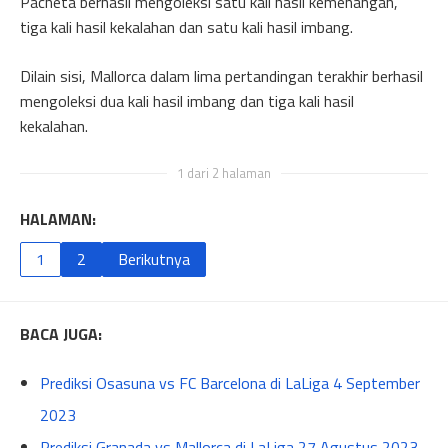
Pacheta berhasil mengoleksi satu kali hasil kemenangan,
tiga kali hasil kekalahan dan satu kali hasil imbang.
Dilain sisi, Mallorca dalam lima pertandingan terakhir berhasil
mengoleksi dua kali hasil imbang dan tiga kali hasil
kekalahan.
1 dari 2 halaman
HALAMAN:
1
2
Berikutnya
BACA JUGA:
Prediksi Osasuna vs FC Barcelona di LaLiga 4 September
2023
Prediksi Granada vs Mallorca di LaLiga 27 Agustus 2023