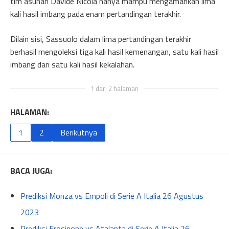
tim asuhan Davide Nicola hanya mampu mengamankan lima
kali hasil imbang pada enam pertandingan terakhir.
Dilain sisi, Sassuolo dalam lima pertandingan terakhir
berhasil mengoleksi tiga kali hasil kemenangan, satu kali hasil
imbang dan satu kali hasil kekalahan.
1 dari 2 halaman
HALAMAN:
1
2
Berikutnya
BACA JUGA:
Prediksi Monza vs Empoli di Serie A Italia 26 Agustus
2023
Prediksi Frosinone vs Atalanta di Serie A Italia 26