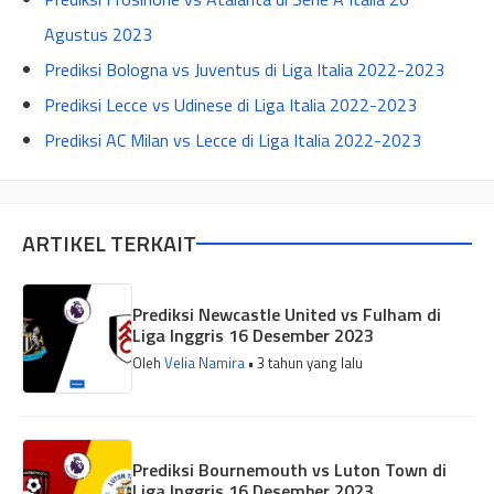
Agustus 2023
Prediksi Bologna vs Juventus di Liga Italia 2022-2023
Prediksi Lecce vs Udinese di Liga Italia 2022-2023
Prediksi AC Milan vs Lecce di Liga Italia 2022-2023
ARTIKEL TERKAIT
Prediksi Newcastle United vs Fulham di
Liga Inggris 16 Desember 2023
Oleh
Velia Namira
• 3 tahun yang lalu
Prediksi Bournemouth vs Luton Town di
Liga Inggris 16 Desember 2023