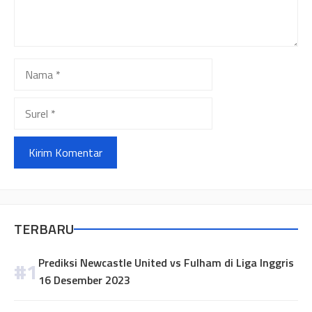
Nama
Surel
TERBARU
Prediksi Newcastle United vs Fulham di Liga Inggris
16 Desember 2023