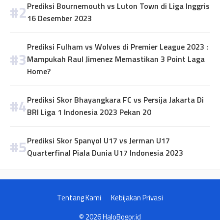
Prediksi Bournemouth vs Luton Town di Liga Inggris
16 Desember 2023
Prediksi Fulham vs Wolves di Premier League 2023 :
Mampukah Raul Jimenez Memastikan 3 Point Laga
Home?
Prediksi Skor Bhayangkara FC vs Persija Jakarta Di
BRI Liga 1 Indonesia 2023 Pekan 20
Prediksi Skor Spanyol U17 vs Jerman U17
Quarterfinal Piala Dunia U17 Indonesia 2023
Tentang Kami
Kebijakan Privasi
© 2026 HaloBogor.id