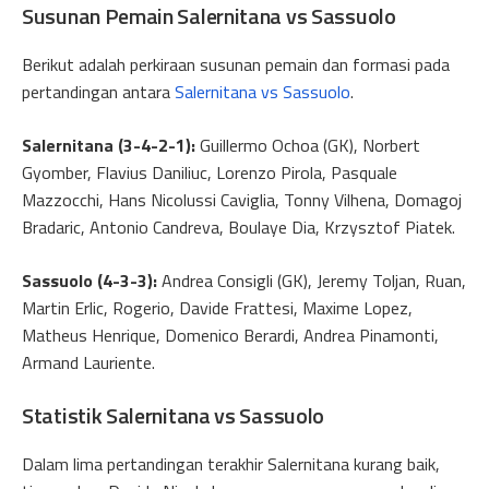
Susunan Pemain Salernitana vs Sassuolo
Berikut adalah perkiraan susunan pemain dan formasi pada
pertandingan antara
Salernitana vs Sassuolo
.
Salernitana
(
3-4-2-1
):
Guillermo Ochoa (GK), Norbert
Gyomber, Flavius Daniliuc, Lorenzo Pirola, Pasquale
Mazzocchi, Hans Nicolussi Caviglia, Tonny Vilhena, Domagoj
Bradaric, Antonio Candreva, Boulaye Dia, Krzysztof Piatek.
Sassuolo
(4-3-3):
Andrea Consigli (GK), Jeremy Toljan, Ruan,
Martin Erlic, Rogerio, Davide Frattesi, Maxime Lopez,
Matheus Henrique, Domenico Berardi, Andrea Pinamonti,
Armand Lauriente.
Statistik Salernitana vs Sassuolo
Dalam lima pertandingan terakhir Salernitana kurang baik,