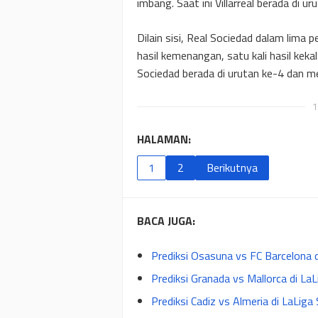
imbang. Saat ini Villarreal berada di u
Dilain sisi, Real Sociedad dalam lima p
hasil kemenangan, satu kali hasil kekal
Sociedad berada di urutan ke-4 dan me
1
HALAMAN:
1
2
Berikutnya
BACA JUGA:
Prediksi Osasuna vs FC Barcelona 
Prediksi Granada vs Mallorca di L
Prediksi Cadiz vs Almeria di LaLi