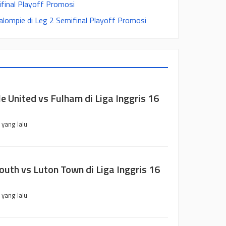
ifinal Playoff Promosi
alompie di Leg 2 Semifinal Playoff Promosi
e United vs Fulham di Liga Inggris 16
 yang lalu
uth vs Luton Town di Liga Inggris 16
 yang lalu