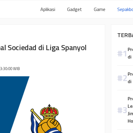
Aplikasi
Gadget
Game
Sepakbo
TERB
eal Sociedad di Liga Spanyol
Pr
di
23:30:00
WIB
Pr
di
Pr
Le
Ji
H