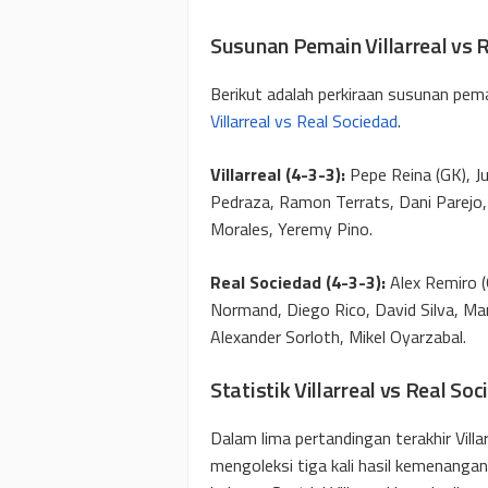
Susunan Pemain Villarreal vs 
Berikut adalah perkiraan susunan pem
Villarreal vs Real Sociedad
.
Villarreal (4-3-3):
Pepe Reina (GK), Ju
Pedraza, Ramon Terrats, Dani Parejo,
Morales, Yeremy Pino.
Real Sociedad
(4-3-3):
Alex Remiro (
Normand, Diego Rico, David Silva, Ma
Alexander Sorloth, Mikel Oyarzabal.
Statistik Villarreal vs Real So
Dalam lima pertandingan terakhir Villa
mengoleksi tiga kali hasil kemenangan, 