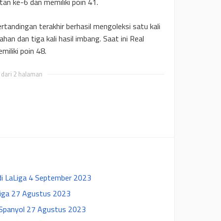
rutan ke-6 dan memiliki poin 41.
ertandingan terakhir berhasil mengoleksi satu kali
ahan dan tiga kali hasil imbang. Saat ini Real
miliki poin 48.
 dari 2 halaman
di LaLiga 4 September 2023
aLiga 27 Agustus 2023
ga Spanyol 27 Agustus 2023