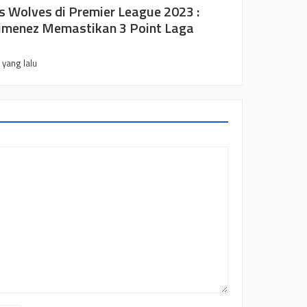
s Wolves di Premier League 2023 :
imenez Memastikan 3 Point Laga
 yang lalu