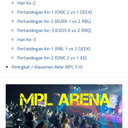
Hari Ke-2
Pertandingan Ke-1 (ONIC 2 vs 1 GEEK)
Pertandingan Ke-2 (AURA 1 vs 2 RBL)
Pertandingan Ke-3 (EVOS 0 vs 2 RRQ)
Hari Ke-3
Pertandingan Ke-1 (RBL 1 vs 2 GEEK)
Pertandingan Ke-2 (ONIC 2 vs 1 AE)
Peringkat / Klasemen Akhir MPL S10