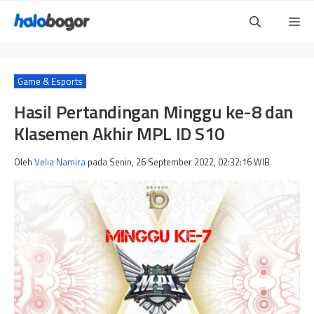
Langsung
Me
ke
isi
Game & Esports
Hasil Pertandingan Minggu ke-8 dan
Klasemen Akhir MPL ID S10
Oleh
Velia Namira
pada
Senin, 26 September 2022, 02:32:16
WIB