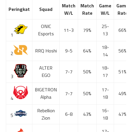
Match
Match
Game
Game
Peringkat
Squad
W/L
Rate
W/L
Rate
ONIC
25-
11-3
79%
66%
Esports
13
1
18-
RRQ Hoshi
9-5
64%
56%
2
14
ALTER
18-
7-7
50%
51%
EGO
17
3
BIGETRON
17-
7-7
50%
49%
Alpha
18
4
Rebellion
16-
6-8
43%
47%
5
Zion
18
17-