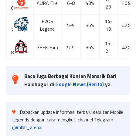
AURA Fire
6-8
43%
46%
20
6
EVOS
14-
5-9
36%
42%
Legend
19
7
15-
GEEK Fam
5-9
36%
42%
21
8
Baca Juga Berbagai Konten Menarik Dari
Halobogor di
Google News (Berita)
ya
Dapatkan update informasi terbaru seputar Mobile
Legends dengan cara mengikuti channel Telegram
@mlbb_arena
.